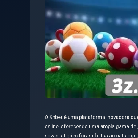
O 9nbet é uma plataforma inovadora qu
online, oferecendo uma ampla gama de 
novas adições foram feitas ao catálogo