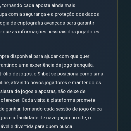
o, tornando cada aposta ainda mais
upa com a segurança e a proteção dos dados
logia de criptografia avançada para garantir
e que as informações pessoais dos jogadores
empre disponível para ajudar com qualquer
rantindo uma experiência de jogo tranquila.
tfólio de jogos, o 9nbet se posiciona como uma
nline, atraindo novos jogadores e mantendo os
usiasta de jogos e apostas, não deixe de
 oferecer. Cada visita à plataforma promete
de ganhar, tornando cada sessão de jogo única
os e a facilidade de navegação no site, o
vel e divertida para quem busca